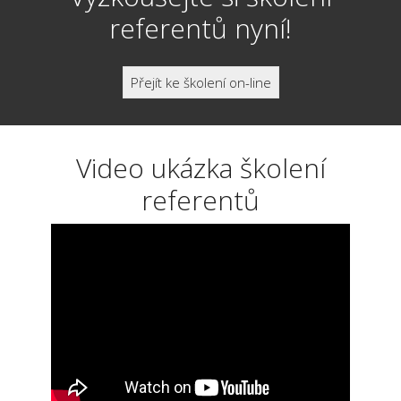
referentů nyní!
Přejít ke školení on-line
Video ukázka školení
referentů